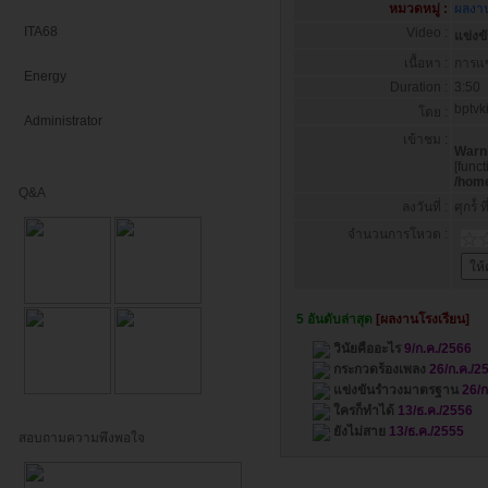
หมวดหมู่ :
ผลงาน
ITA68
Video :
แข่ง
เนื้อหา :
การแข
Energy
Duration :
3:50
bptvk
โดย :
Administrator
เข้าชม :
Warn
[
funct
/home
Q&A
ลงวันที่ :
ศุกร์์
จำนวนการโหวต :
5 อันดับล่าสุด
[ผลงานโรงเรียน]
วินัยคืออะไร
9/ก.ค./2566
กระกวดร้องเพลง
26/ก.ค./2
แข่งขันรำวงมาตรฐาน
26/ก
ใครก็ทำได้
13/ธ.ค./2556
ยังไม่สาย
13/ธ.ค./2555
สอบถามความพึงพอใจ