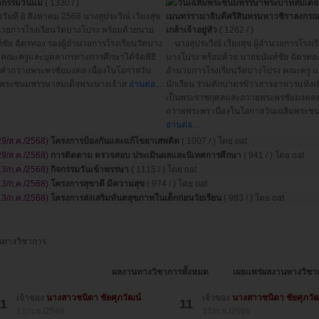
จกรรมวันแม่
( 1330 / )
วันเฉลิมพระชนมพรรษาพระบาทสมเด็
วันที่ 8 สิงหาคม 2568 นางสุประวีณ์ เวียงสุข
เมนทรรามาธิบดีศรีสินทรมหาวชิราลงกรณ
ำนวยการโรงเรียนวัดบางโปรง พร้อมด้วยนาย
เกล้าเจ้าอยู่หัว
( 1262 / )
์ชัย ฉัตรทอง รองผู้อำนวยการโรงเรียนวัดบาง
นางสุประวีณ์ เวียงสุข ผู้อำนวยการโรงเร
 คณะครูและบุคลากรทางการศึกษาได้จัดพิธี
บางโปรง พร้อมด้วย นายธนันท์ชัย ฉัตรทอง 
วคำถวายพระพรชัยมงคล เนื่องในโอกาสวัน
อำนวยการโรงเรียนวัดบางโปรง คณะครู แ
มพระชนมพรรษาสมเด็จพระนางเจ้าส
อ่านต่อ....
นักเรียน ร่วมตักบาตรข้าวสารอาหารแห้งเพ
เป็นพระราชกุศลและถวายพระพรชัยมงคล
ถวายพระพร เนื่องในโอกาสวันเฉลิมพระ
อ่านต่อ....
29/ส.ค./2568)
โครงการป้องกันและแก้ไขยาเสพติด
( 1007 / ) โดย oat
29/ส.ค./2568)
การติดตาม ตรวจสอบ ประเมินผลและนิเทศการศึกษา
( 941 / ) โดย oat
13/ก.ค./2568)
กิจกรรมวันเข้าพรรษา
( 1115 / ) โดย oat
13/ก.ค./2568)
โครงการสุขาดี มีความสุข
( 974 / ) โดย oat
13/ก.ค./2568)
โครงการส่งเสริมทันตสุขภาพในเด็กก่อนวัยเรียน
( 983 / ) โดย oat
ทางวิชาการ
ผลงานทางวิชาการทั้งหมด
เผยแพร่ผลงานทางวิชา
เจ้าของ
นางสาวชนิตา ชัยศุภวัฒน์
เจ้าของ
นางสาวชนิตา ชัยศุภวัฒ
1
11
11/ก.ย./2568
11/ก.ย./2568