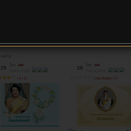
รทั่วไป
โดย :
oat
โดย :
oat
29
29
29/ส.ค./2568
29/ส.ค./2568
(
4
/
3
)
(
Not Rated
/
0
)