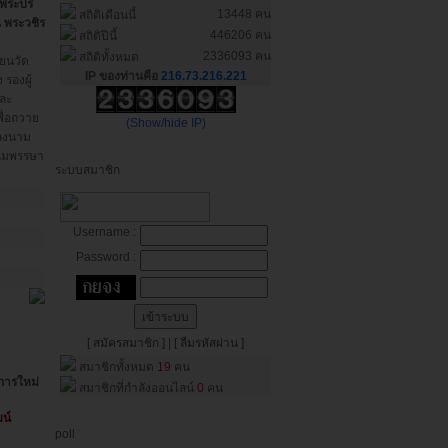
จพระปร
13448 คน
สถิติเดือนนี้
 พระวชิร
446206 คน
สถิติปีนี้
2336093 คน
สถิติทั้งหมด
ียนวัด
IP ของท่านคือ
216.73.216.221
รองผู้
ละ
ื่อถวาย
(Show/hide IP)
ลงนาม
ชนมพรรษา
ระบบสมาชิก
Username :
Password :
[ สมัครสมาชิก ]
|
[ ลืมรหัสผ่าน ]
สมาชิกทั้งหมด
19
คน
การใหม่
สมาชิกที่กำลังออนไลน์
0
คน
น์
poll