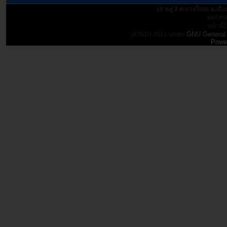
10 หมู่ 2 ต.บางโปรง อ.เม
webmas
: หน้านี้
GNU General 
@2010-2011 under
Powe