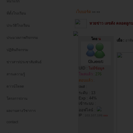
หน้าแรก
เว็บบอร์ด
>>
>>
ที่ตั้งโรงเรียน
หวยข่าว เลขดัง คลอดลูก
ประวัติโรงเรียน
ประมวลภาพกิจกรรม
โดย
น
เมื่อ :
อาทิ
ปฏิทินกิจกรรม
ข่าวสาร/ประชาสัมพันธ์
UID :
ไม่มีข้อมูล
โพสแล้ว
276
สาระความรู้
:
ตอบแล้ว
:
ดาวน์โหลด
เพศ :
ระดับ : 13
Exp : 44%
โครงการ/งาน
เข้าระบบ :
ออฟไลน์ :
ผลงานทางวิชาการ
IP
:
103.107.199.
xxx
contact