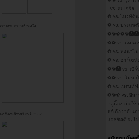
- vs. สเปอร์ส
⚽ vs. ไบรท์ตัน
⚽ vs. ประเทศ
สอบถามความพึงพอใจ
⚽⚽⚽⚽⚽🅰️🅰️
⚽⚽ vs. แมนเชส
⚽ vs. ทุ่งนาโป
⚽ vs. อาร์เซน
⚽⚽🅰️ vs. เบิร์น
⚽⚽ vs. โมนา
⚽ vs. เบรนท์ฟ
⚽⚽⚽ vs. อิสร
ฤดูนี้ลงเล่นให
สต์ ถือว่าเป็นก
ผลสัมฤทธิ์รายวิชา ปี 2567
แอสซิสต์ จะไป
สนับสนุนโดยเว