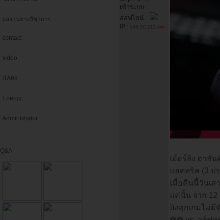
เข้าระบบ :
ออฟไลน์ :
ผลงานทางวิชาการ
IP
:
149.50.211.
xxx
contact
video
ITA68
Energy
Administrator
Q&A
เอ้อร์ลิง ฮาลั
แฮตทริค (3 ปร
เมื่อคืนนี้วันเ
แค่นั้น จาก 12
ยิงทุกเกมไม่มี
⚽⚽ vs. วูล์ฟห