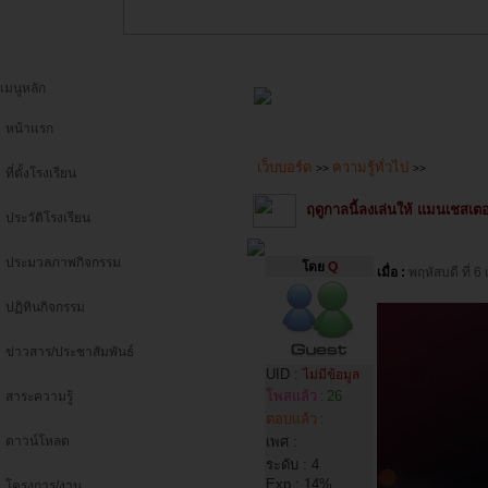
เมนูหลัก
หน้าแรก
เว็บบอร์ด
ความรู้ทั่วไป
>>
>>
ที่ตั้งโรงเรียน
ฤดูกาลนี้ลงเล่นให้ แมนเชสเตอร
ประวัติโรงเรียน
ประมวลภาพกิจกรรม
โดย
Q
เมื่อ :
พฤหัสบดี ที่
ปฏิทินกิจกรรม
ข่าวสาร/ประชาสัมพันธ์
UID :
ไม่มีข้อมูล
โพสแล้ว
26
สาระความรู้
:
ตอบแล้ว
:
ดาวน์โหลด
เพศ :
ระดับ : 4
Exp : 14%
โครงการ/งาน