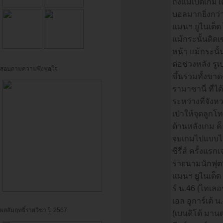
ถึงแม้เปิดเกม
บอลมากยิ่งกว่าแ
แมนฯ ยูไนเต็ด 
แม้กระนั้นติด
หน้า แม้กระนั้
ต่อช่วงหลัง ร
สอบถามความพึงพอใจ
ขึ้นรวมทั้งขา
รามาซานี่ ที่ได
ระหว่างที่จังห
เป่าให้จุดลูกโ
ด้านหลังเกม ค
จบเกมไปแบบไม่
ซีรี่ส์ ครั้งแร
รายนามนักฟุตบอ
แมนฯ ยูไนเต็ด :
ร์ น.46 (ไทเลอร
เอล อูการ์เต้ 
ผลสัมฤทธิ์รายวิชา ปี 2567
(เบนดิโต้ มานต