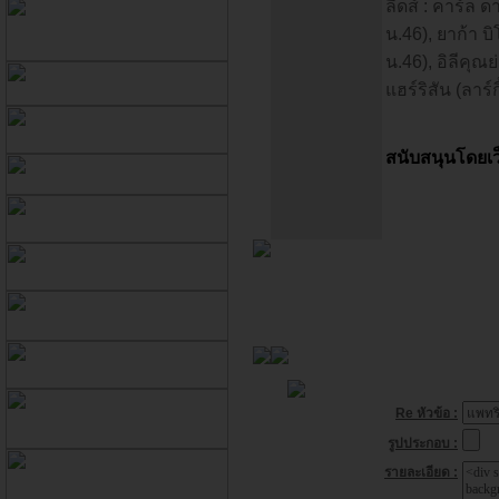
ลีดส์ : คาร์ล 
น.46), ยาก้า 
น.46), อิลีคุณย
แฮร์ริสัน (ลาร์
สนับสนุนโดยเว
Re หัวข้อ :
รูปประกอบ :
รายละเอียด :