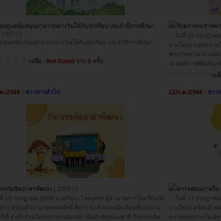
บทุนสนับสนุนอาหารกลางวันให้กับนักเรียน ประจำปีการศึกษา
รับตราพระราชทา
6
( 952 / )
วันที่ 19 กรกฎาคม 
ุนสนับสนุนอาหารกลางวันให้กับนักเรียน ประจำปีการศึกษา
บางโปรง มอบหมายให
พระราชทาน บ้านนัก
เฉลี่ย :
Not Rated
จาก
0
ครั้ง.
ณ องค์การพิพิธภัณฑ
เฉลี
.ค./2566 :
ข่าวสารทั่วไป
22/ก.ค./2566 :
ข่าว
ิจกรรมจิตอาสาพัฒนา
( 1008 / )
ตรวจสอบภายใน
ี่ 18 กรกฎาคม 2566 นายวัชระ ไชยเพชร ผู้อำนวยการโรงเรียนวัด
วันที่ 17 กรกฎาคม 
ปรง พร้อมด้วย นายเทอดศักดิ์ สีสาร นำตัวแทนนักเรียนชั้นประถม
บางโปรง พร้อมด้วยค
าปีที่ 4 เข้าร่วมโครงการปกป้องสถาบันสำคัญของชาติ กิจกรรมจิต
ตรวจสอบภายใน สพป.