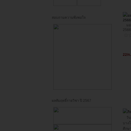
มอ
สอบถามความพึงพอใจ
256
มอบท
2566
22/ก
ผลสัมฤทธิ์รายวิชา ปี 2567
ก
วันท
บางโ
ศึกษ