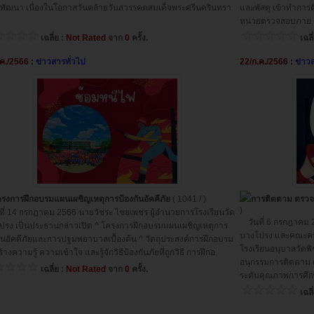
พัฒนา เนื่องในโอกาสวันคล้ายวันสวรรคตสมเด็จพระศรีนครินทรา
และพัสดุ เข้าทำกา
หน่วยตรวจสอบภาย
เฉลี่ย :
Not Rated
จาก
0
ครั้ง.
เฉลี
.ค./2566 :
ข่าวสารทั่วไป
22/ก.ค./2566 :
ข่าว
รงการฝึกอบรมแผนเผชิญเหตุการป้องกันอัคคีภัย
( 1041 / )
การติดตาม ตรวจ
)
ี่ 14 กรกฎาคม 2566 นายวัชระ ไชยเพชร ผู้อำนวยการโรงเรียนวัด
วันที่ 6 กรกฎาคม 2
ปรง เป็นประธานกล่าวเปิด ^ โครงการฝึกอบรมแผนเผชิญเหตุการ
บางโปรง และคณะครู 
กันอัคคีภัยและการปฐมพยาบาลเบื้องต้น ^ วัตถุประสงค์การฝึกอบรม
โรงเรียนอนุบาลวัด
สร้างความรู้ ความเข้าใจ และรู้จักวิธีป้องกันภัยที่ถูกวิธี การฝึกอ
อนุกรรมการติดตาม 
เฉลี่ย :
Not Rated
จาก
0
ครั้ง.
ระดับคุณภาพการศึ
เฉลี