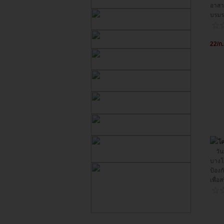
อาสา
บรมร
22/ก
โค
วันท
บางโ
ป้อง
เพื่อ