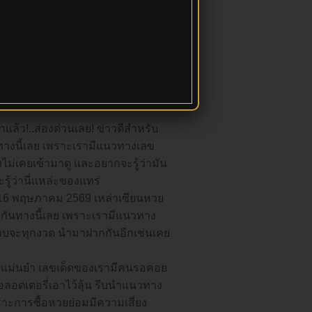
ล้ว!..ส่องด่วนเลย! ข่าวดีสำหรับ
ทางนี้เลย เพราะเรามีแนวทางเลข
ไม่เคยเข้ามาดู และอยากจะรู้ว่ามัน
รู้ว่านี่แหล่ะของแทร่
16 พฤษภาคม 2569 เหล่าเซียนหวย
กันทางนี้เลย เพราะเรามีแนวทาง
าแทบจะทุกงวด นำมาฝากกันอีกเช่นเคย
มแม่นยำ เลขเด็ดของเรามีคนรอคอย
อลอตเตอรี่เอาไว้ลุ้น รีบนำแนวทาง
ราะการซื้อหวยย่อมมีความเสี่ยง