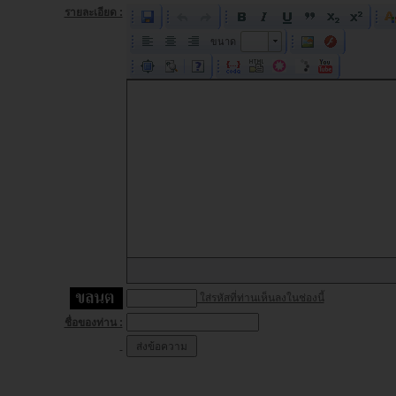
รายละเอียด :
ขนาด
ขนาด
ใส่รหัสที่ท่านเห็นลงในช่องนี้
ชื่อของท่าน :