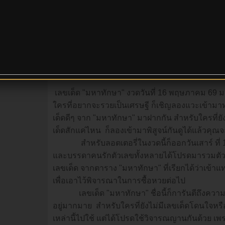
ไลน์ :
149.50.211.
xxx
เลขเด็ด "มหาทักษา" งวดวันที่ 16 พฤษภาคม 69 มาแ
ใครที่อยากจะรวยเป็นเศรษฐี ก็เชิญลองแวะเข้ามา
เด็ดดีๆ จาก "มหาทักษา" มาฝากกัน สำหรับใครที่ยัง
เด็ดสักแค่ไหน ก็ลองเข้ามาพิสูจน์กันดูได้แล้วคุณจะ
สำหรับลอตเตอรี่ในงวดนี้ก็ออกวันเสาร์ ที่ 
และบรรดาคนรักตัวเลขทั้งหลายได้โปรดมารวมตัว
เลขเด็ด จากตาราง "มหาทักษา" ที่เรียกได้ว่าเข้
เพื่อเอาไว้พิจารณาในการซื้อหวยต่อไป
เลขเด็ด "มหาทักษา" ชื่อนี้ก็การันตีถึงควา
อยู่มากมาย สำหรับใครที่ยังไม่มีเลขเด็ดโดนใจหรื
เหล่านี้ไปใช้ แต่ได้โปรดใช้วิจารณญานกันด้วย เพ