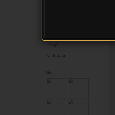
ออฟ
ผลงานทางวิชาการ
IP
:
contact
video
ITA68
Energy
Administrator
Q&A