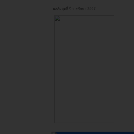
ผลสัมฤทธิ์ ปีการศึกษา 2567