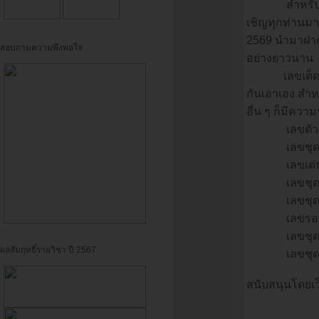
สำหรับเซียนห
เชิญทุกท่านมา
2569 นำมาฝากกั
สอบถามความพึงพอใจ
อย่างยาวนาน
เลขเด็ด เจ้าแ
กันเอาเอง สำห
อื่น ๆ ก็มีคว
เลขตัวเดี
เลขชุด 3 ต
เลขเด่น 
เลขชุด 3 ตั
เลขชุด 2 ตัว 
เลขรอง 
เลขชุด 3 ตั
ผลสัมฤทธิ์รายวิชา ปี 2567
เลขชุด 2 ตัว 
สนับสนุนโดยเว