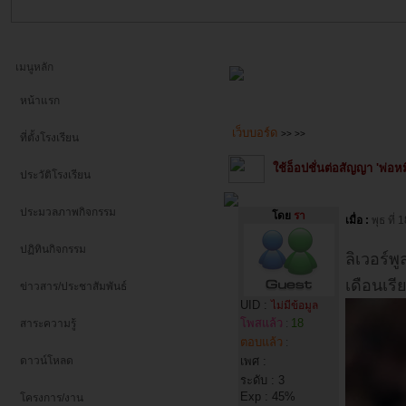
เมนูหลัก
หน้าแรก
เว็บบอร์ด
>>
>>
ที่ตั้งโรงเรียน
ใช้อ็อปชั่นต่อสัญญา 'พ่อหมี'
ประวัติโรงเรียน
ประมวลภาพกิจกรรม
โดย
รา
เมื่อ :
พุธ ที
ปฏิทินกิจกรรม
ลิเวอร์พ
เดือนเรี
ข่าวสาร/ประชาสัมพันธ์
UID :
ไม่มีข้อมูล
โพสแล้ว
18
สาระความรู้
:
ตอบแล้ว
:
ดาวน์โหลด
เพศ :
ระดับ : 3
Exp : 45%
โครงการ/งาน