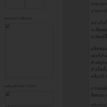
กาลาตาซา
จากการฝ
สอบถามความพึงพอใจ
อย่างไรก
จะฟิตพอก
อาทิตย์นี
อลิสซอน 
เยอร์เก้
สำคัญขอ
สำเร็จทั
คล็อปป์ 
ผลสัมฤทธิ์รายวิชา ปี 2567
การต่อสั
ลิสซอน เ
สนับสนุน