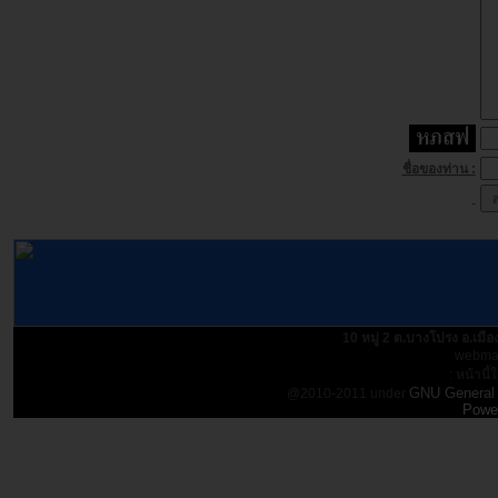
ชื่อของท่าน :
10 หมู่ 2 ต.บางโปรง อ.เม
webmas
: หน้านี้
GNU General 
@2010-2011 under
Powe