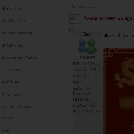
เว็บบอร์ด
>>
>>
ที่ตั้งโรงเรียน
"เลขเด็ด 16/12/68" หวยปฏิทินจ
ประวัติโรงเรียน
ประมวลภาพกิจกรรม
โดย
น
เมื่อ :
พุธ ที่ 10 เ
ปฏิทินกิจกรรม
ข่าวสาร/ประชาสัมพันธ์
UID :
ไม่มีข้อมูล
โพสแล้ว
276
สาระความรู้
:
ตอบแล้ว
:
ดาวน์โหลด
เพศ :
ระดับ : 13
Exp : 44%
โครงการ/งาน
เข้าระบบ :
ออฟไลน์ :
ผลงานทางวิชาการ
IP
:
149.50.211.
xxx
contact
video