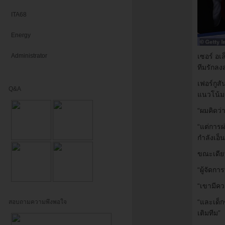
ITA68
Energy
Administrator
เซอร์ อเ
ทีมรักลง
เฟอร์กูส
Q&A
แนวโน้มด
“ผมคิดว่
“แต่การ
กำลังเอ็
ขณะเดียว
“ผู้จัดก
“เขามีคว
“และเด็ก
สอบถามความพึงพอใจ
เติมทีม”