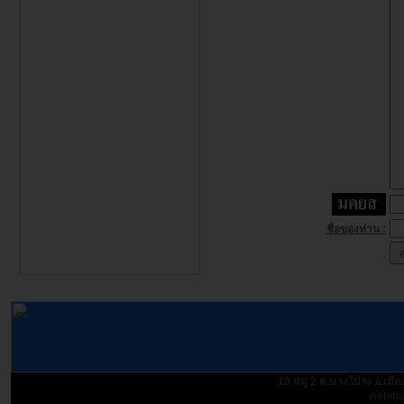
ชื่อของท่าน :
10 หมู่ 2 ต.บางโปรง อ.เม
webmas