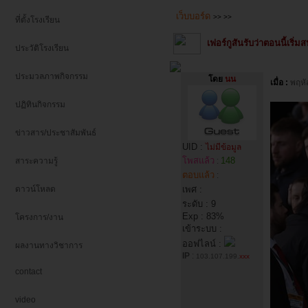
เว็บบอร์ด
>>
>>
ที่ตั้งโรงเรียน
เฟอร์กูสันรับว่าตอนนี้เริ่
ประวัติโรงเรียน
ประมวลภาพกิจกรรม
โดย
นน
เมื่อ :
พฤหั
ปฏิทินกิจกรรม
ข่าวสาร/ประชาสัมพันธ์
UID :
ไม่มีข้อมูล
โพสแล้ว
148
สาระความรู้
:
ตอบแล้ว
:
ดาวน์โหลด
เพศ :
ระดับ : 9
Exp : 83%
โครงการ/งาน
เข้าระบบ :
ออฟไลน์ :
ผลงานทางวิชาการ
IP
:
103.107.199.
xxx
contact
video