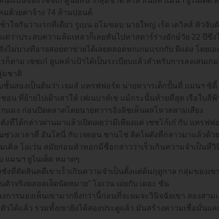
นึ่งเป็นของ เชชเก๋ ศูนย์หน้ากลุ่มชาติ สโลวีเนียที่ แมนฯ ยูไนเต็ด 
คมด้วยค่าจ้าง 74 ล้านปอนด์
่เช้าใจกันว่าแรกทีเดียว รูเบน อโมขอบ นายใหญ่ เร้ด เดวิลส์ หิวจับตัว
 แต่ว่าประสบความล้มเหลวก็เลยหันไปหาสตาร์ร่างยักษ์วัย 22 ปีซึ่ง
ลังไม่บางทีอาจสอยตาข่ายได้เลยตลอดหกเกมแรกกับ ผีแดง โดยเอเจ
ไรก็ตาม เชชเก๋ ลูบคลำเป้าได้เป็นระเบียบแล้วสำหรับการลงเล่นเกม
ุ่มชาติ
บชั้นสองเป็นต้นว่า เจมส์ แทรฟฟอร์ด นายทวารเด็กปั้นที่ แมนฯ ซิตี้
ชอน ที่ย้ายไปเฝ้าเสาให้ เฟเนบาห์เช่ แม้กระนั้นท้ายที่สุด เรือใบสี
ร์กแมง ก่อนปิดตลาดโดยนายทวารอิงลิชเห็นผลโหวตสามเสียง
้าดังที่ได้กล่าวผ่านมาแล้วเปิดเผยว่ามีเพียงแค่ เชชโก้เก๋ กับ แทรฟ
นช่วงเวลาที่ อันโตนี่ กับ เจดอน ซานโช่ ติดโผดังที่กล่าวมาแล้วด้
มเคิ่ล โอเว่น สมัยก่อนหัวหอกมีชื่อกล่าวว่าเร็วเกินความจำเป็นที่
ับ แมนฯ ยูไนเต็ด หมาดๆ
งชังที่ตัดสินคดีเขาเร็วเกินความจำเป็นตั้งแต่ต้นฤดูกาล กลุ่มของเ
็นตัวจริงตลอดเจ็ดนัดหมาย" โอเว่น เอ่ยกับ เดอะ ซัน
องการมองเห็นเขามากยิ่งกว่านี้ก่อนที่จะผมจะวินิจฉัยเขา สองสามเ
งตัวได้แล้ว รวมทั้งเขายิงได้สองประตูแล้ว มันสร้างความเชื่อมั่นและ