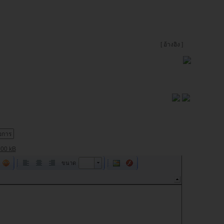
[
อ้างอิง
]
00 kB
ขนาด
ขนาด