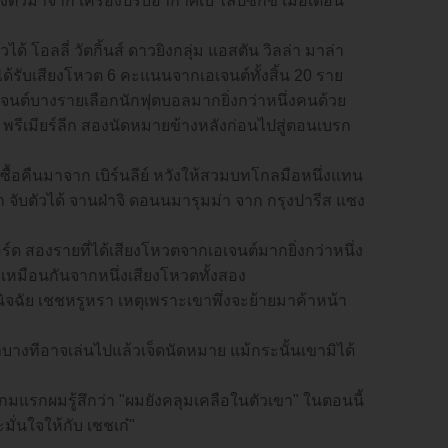
ดึงตัวมาจาก เครื่องปรับอากาศเบ ไลป์ซิกข์ เมื่อเดือน
ได้ โอลลี่ วัตกิ้นส์ ดาวยิงกลุ่ม แอสตัน วิลล่า มาล่า
ได้รับเสียงโหวต 6 คะแนนจากเอเจนต์ทั้งสิ้น 20 ราย
นต์บางรายเลือกนักฟุตบอลมากยิ่งกว่าหนึ่งคนด้วย
 พรีเมียร์ลีก สองนัดหมายข้างหลังก่อนไปสู่ตอนเบรก
 ซื้อคืนมาจาก เบิร์นลีย์ หวังให้สวมบทโกลมือหนึ่งแทน
ฟ้า จับตัวได้ จานฝ่าจิ ดอนนมารุมม่า จาก กรุงปารีส แซง
ฟอร์ด สองรายที่ได้เสียงโหวตจากเอเจนต์มากยิ่งกว่าหนึ่ง
วยเหมือนกันจากหนึ่งเสียงโหวตทั้งสอง
วินิจฉัย เชชหรูหรา เหตุเพราะเขาพึ่งจะย้ายมาค้าหน้า
ขาบางทีอาจเล่นไปแล้วเจ็ดนัดหมาย แม้กระนั้นเขามิได้
กมแรกผมรู้สึกว่า "ผมยังคลุมเคลือในตัวเขา" ในตอนนี้
มั่นใจให้กับ เชชเก๋"