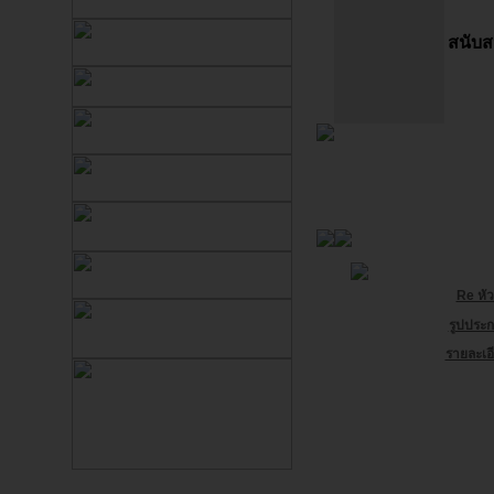
สนับส
Re หัว
รูปประก
รายละเอี