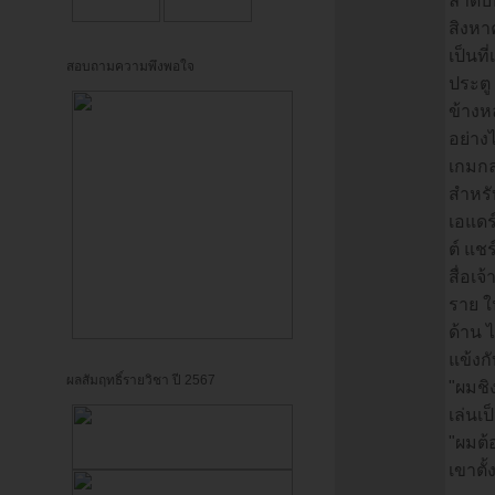
ลำดับห
สิงหา
เป็นที
สอบถามความพึงพอใจ
ประตู
ข้างห
อย่าง
เกมกล
สำหรั
เอแดร์
ต์ แช
สื่อเจ
ราย ใ
ด้าน ไ
แข้งก
ผลสัมฤทธิ์รายวิชา ปี 2567
"ผมชิ
เล่นเป
"ผมต้
เขาตั้