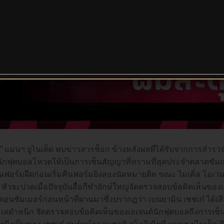
ง” แมนฯ ยูไนเต็ด พบข่าวสารช็อก ข้างหลังผลที่ได้รับจากการสำรวจ
นักฟุตบอลโหวตให้เป็นการเซ็นสัญญาที่ทรามที่สุดประจำตลาดซัมเมอ
้นฟอร์มฝืดก่อนเริ่มคืนฟอร์มยิงสองนัดหมายติด ขณะ ไมเคิ่ล โอเว่น ช
 หัวจะปวดเมื่อปัจจุบันสื่อกีฬายักษ์ใหญ่จัดตรวจสอบข้อคิดเห็นขอ
อนซัมเมอร์ก่อนหน้าที่ผ่านมาซึ่งปรากฏว่า เบนยามิน เชชเก๋ ได้เสีย
ธเลตำหนิก จัดตรวจสอบข้อคิดเห็นของเอเจนต์นักฟุตบอลถึงการเซ็