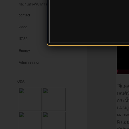
ออฟไลน์ :
ผลงานทางวิชาการ
IP
:
149.50.211.
xxx
contact
video
ITA68
Energy
Administrator
Q&A
“ผีแด
เจนต์
กระนั
แมนยู
ตลาดต
ดิ แอ