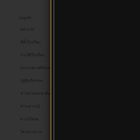
เมนูหลัก
หน้าแรก
เว็บบอร์ด
ความรู้ทั่วไป
>>
>
ที่ตั้งโรงเรียน
แมนยู หัวจะปวดเมื่
ประวัติโรงเรียน
ประมวลภาพกิจกรรม
โดย
Q
เมื่อ :
อั
ปฏิทินกิจกรรม
ข่าวสาร/ประชาสัมพันธ์
UID :
ไม่มีข้อมูล
โพสแล้ว
26
สาระความรู้
:
ตอบแล้ว
:
ดาวน์โหลด
เพศ :
ระดับ : 4
Exp : 14%
โครงการ/งาน
เข้าระบบ :