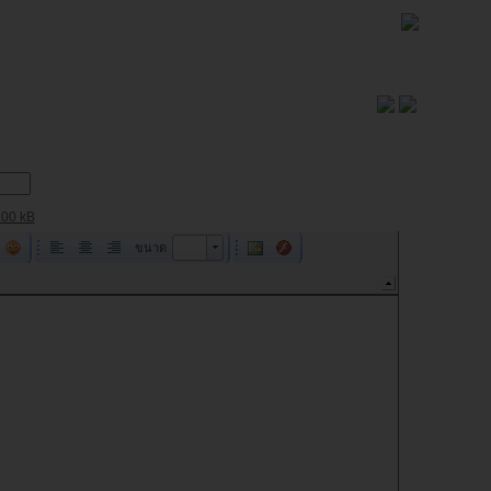
00 kB
ขนาด
ขนาด