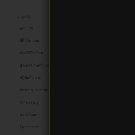
เมนูหลัก
หน้าแรก
เว็บบอร์ด
ความรู้ทั่วไป
>>
>
ที่ตั้งโรงเรียน
อาร์เน่อ สล็อต ยกอ
ประวัติโรงเรียน
ประมวลภาพกิจกรรม
โดย
E
เมื่อ :
จั
ปฏิทินกิจกรรม
ข่าวสาร/ประชาสัมพันธ์
UID :
ไม่มีข้อมูล
โพสแล้ว
18
สาระความรู้
:
ตอบแล้ว
:
ดาวน์โหลด
เพศ :
ระดับ : 3
Exp : 45%
โครงการ/งาน
เข้าระบบ :