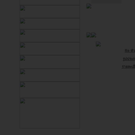
Re หัว
รูปประก
รายละเอี