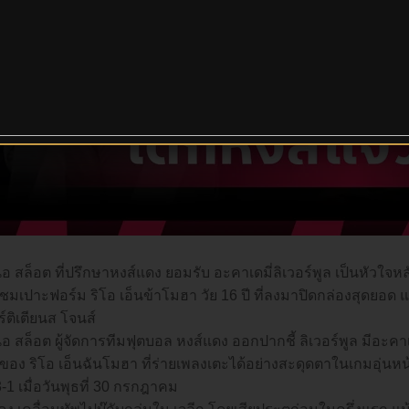
น่อ สล็อต ที่ปรึกษาหงส์แดง ยอมรับ อะคาเดมี่ลิเวอร์พูล เป็นหัวใ
ชมเปาะฟอร์ม ริโอ เอ็นข้าโมฮา วัย 16 ปี ที่ลงมาปิดกล่องสุดยอด แถ
ร์ติเตียนส โจนส์
่อ สล็อต ผู้จัดการทีมฟุตบอล หงส์แดง ออกปากชี้ ลิเวอร์พูล มีอะคาเ
ของ ริโอ เอ็นฉันโมฮา ที่ร่ายเพลงเตะได้อย่างสะดุดตาในเกมอุ่น
-1 เมื่อวันพุธที่ 30 กรกฎาคม