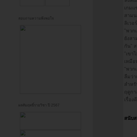
หงส์แ
เกมแซ
สามนาท
สอบถามความพึงพอใจ
ลิเวอร
"พวกเ
ยังสา
กัน" ส
"เขาไม
เหมือน
"พวกเ
ลืมว่า
สำหรั
ฤดูกา
เรื่อง
ผลสัมฤทธิ์รายวิชา ปี 2567
สนับส