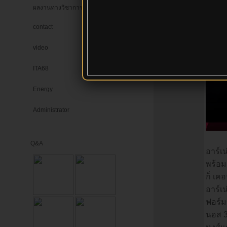
ออฟไลน์ :
ผลงานทางวิชาการ
IP
:
149.50.211.
xxx
contact
video
ITA68
Energy
Administrator
Q&A
อาร์เ
พร้อม
ก็ เคอ
อาร์เน
ฟอร์ม
นอส 3