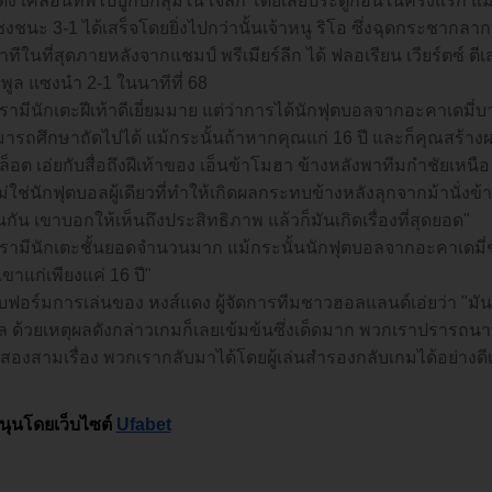
ดง เคลื่อนทัพไปบู๊กับกลุ่มใน เจลีก โดยเสียประตูก่อนในครึ่งแรก แ
งชนะ 3-1 ได้เสร็จโดยยิ่งไปกว่านั้นเจ้าหนู ริโอ ซึ่งฉุดกระชากลากเ
ีในที่สุดภายหลังจากแชมป์ พรีเมียร์ลีก ได้ ฟลอเรียน เวียร์ตซ์ ตีเสม
์พูล แซงนำ 2-1 ในนาทีที่ 68
รามีนักเตะฝีเท้าดีเยี่ยมมาย แต่ว่าการได้นักฟุตบอลจากอะคาเดมี
มารถศึกษาถัดไปได้ แม้กระนั้นถ้าหากคุณแก่ 16 ปี และก็คุณสร้าง
ล็อต เอ่ยกับสื่อถึงฝีเท้าของ เอ็นข้าโมฮา ข้างหลังพาทีมกำชัยเหนื
่ใช่นักฟุตบอลผู้เดียวที่ทำให้เกิดผลกระทบข้างหลังลุกจากม้านั่งข้างส
กัน เขาบอกให้เห็นถึงประสิทธิภาพ แล้วก็มันเกิดเรื่องที่สุดยอด"
รามีนักเตะชั้นยอดจำนวนมาก แม้กระนั้นนักฟุตบอลจากอะคาเดมี่ช
เขาแก่เพียงแค่ 16 ปี"
บฟอร์มการเล่นของ หงส์แดง ผู้จัดการทีมชาวฮอลแลนด์เอ่ยว่า "มันเป็น
ล ด้วยเหตุผลดังกล่าวเกมก็เลยเข้มข้นซึ่งเด็ดมาก พวกเราปรารถนา
ดีสองสามเรื่อง พวกเรากลับมาได้โดยผู้เล่นสำรองกลับเกมได้อย่างดีเ
นุนโดยเว็บไซต์
Ufabet