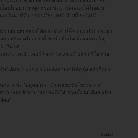
ม้กระนั้นเข้าช่วงหลัง สล็อต สลับตัวสำรองลงไปกลับ
ลื้อยได้อย่างน่าดูดู พร้อมซัดลูกปิดกล่องได้ในตอน
อในนาทีที่ 62 ก่อนที่จะ เทรย์ นีโยนี่ จะยิงให้
่บางรายช่วยพวกเราได้มาก มันทำให้พวกเรามีกำลัง เขา
ผลพวงกับเกมได้อย่างที่เขาทำ มันก็จะต้องสรรเสริญ
อ มารินอส
นาม เทรย์ , เคอร์ว่ากล่าวส ,เจเรมี่ แล้วก็ ริโอ ด้วย
่วยได้เสมอ พวกเขานำพลังมามอบให้กลุ่ม แล้วก็อย่า
เกมที่ดีกับคู่ต่อสู้ที่กำลังลงแข่งขันในระหว่าง
พบกับกลุ่มซึ่งสามารถประมือได้ รวมทั้งผมได้มองเห็น
ยี่ยม"
[
อ้างอิง
]