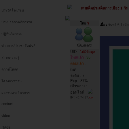
เลขเด็ดประเด็นการเมือง 1 ก
ประวัติโรงเรียน
ประมวลภาพกิจกรรม
โดย
ว
เมื่อ :
จันทร์ ที่ 1 
ปฏิทินกิจกรรม
ข่าวสาร/ประชาสัมพันธ์
UID :
ไม่มีข้อมูล
โพสแล้ว
95
สาระความรู้
:
ตอบแล้ว
:
ดาวน์โหลด
เพศ :
ระดับ : 7
Exp : 87%
โครงการ/งาน
เข้าระบบ :
ออฟไลน์ :
ผลงานทางวิชาการ
IP
:
45.74.17.
xxx
contact
video
ITA68