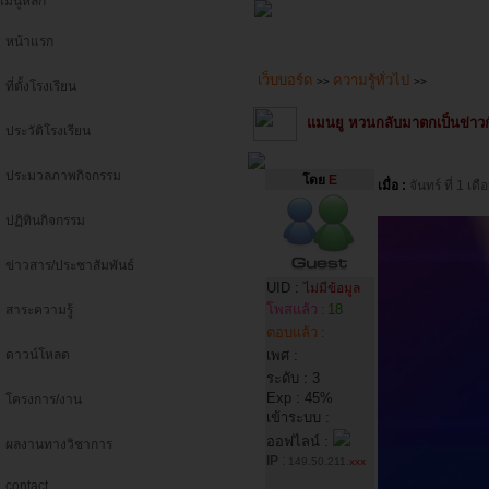
เมนูหลัก
หน้าแรก
เว็บบอร์ด
ความรู้ทั่วไป
>>
>>
ที่ตั้งโรงเรียน
แมนยู หวนกลับมาตกเป็นข่าวกั
ประวัติโรงเรียน
ประมวลภาพกิจกรรม
โดย
E
เมื่อ :
จันทร์ ที่ 1 
ปฏิทินกิจกรรม
ข่าวสาร/ประชาสัมพันธ์
UID :
ไม่มีข้อมูล
โพสแล้ว
18
สาระความรู้
:
ตอบแล้ว
:
ดาวน์โหลด
เพศ :
ระดับ : 3
Exp : 45%
โครงการ/งาน
เข้าระบบ :
ออฟไลน์ :
ผลงานทางวิชาการ
IP
:
149.50.211.
xxx
contact