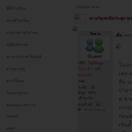
เว็บบอร์ด
>>
>>
ที่ตั้งโรงเรียน
เลเวอร์คูเซ่นปิดประตูขา
ประวัติโรงเรียน
ประมวลภาพกิจกรรม
โดย
เด
เมื่อ :
พฤหั
ปฏิทินกิจกรรม
ข่าวสาร/ประชาสัมพันธ์
UID :
ไม่มีข้อมูล
ไบเออ
โพสแล้ว
180
สาระความรู้
:
เฟส ผ
ตอบแล้ว
:
ดาวน์โหลด
เพศ :
ทีม แ
ระดับ : 10
ปาลาซี
Exp : 84%
โครงการ/งาน
เข้าระบบ :
ต ชาค
ออฟไลน์ :
ผลงานทางวิชาการ
การห
IP
:
45.250.255.
xxx
ก่อนห
contact
เซ่นย
video