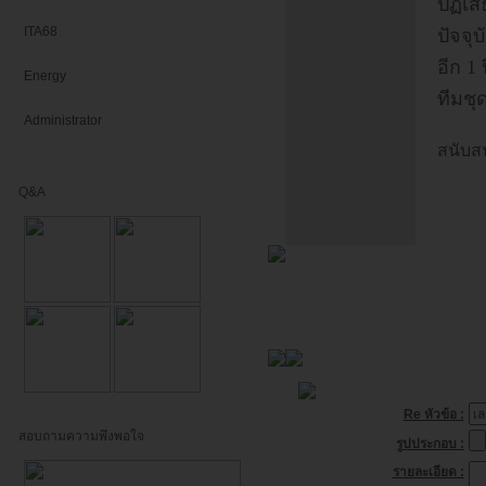
ปฏิเส
ITA68
ปัจจุ
อีก 1
Energy
ทีมชุด
Administrator
สนับส
Q&A
Re หัวข้อ :
สอบถามความพึงพอใจ
รูปประกอบ :
รายละเอียด :