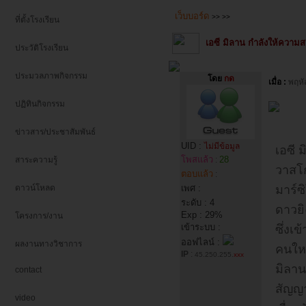
เว็บบอร์ด
>>
>>
ที่ตั้งโรงเรียน
เอซี มิลาน กำลังให้ความ
ประวัติโรงเรียน
ประมวลภาพกิจกรรม
โดย
กด
เมื่อ :
พฤหั
ปฏิทินกิจกรรม
ข่าวสาร/ประชาสัมพันธ์
UID :
ไม่มีข้อมูล
เอซี 
โพสแล้ว
28
สาระความรู้
:
วาสโก
ตอบแล้ว
:
ดาวน์โหลด
เพศ :
มาร์ซิ
ระดับ : 4
ดาวยิ
Exp : 29%
โครงการ/งาน
เข้าระบบ :
ซึ่งเ
ออฟไลน์ :
ผลงานทางวิชาการ
คนใหม
IP
:
45.250.255.
xxx
มิลาน
contact
สัญญา
video