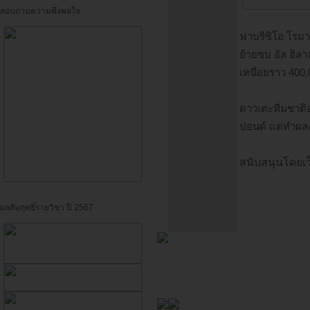
สอบถามความพึงพอใจ
ฟาบริซิโอ โรมา
ย้ายซบ อัล ฮิลา
เหนื่อยราว 400
ดาวเตะทีมชาติอุ
ปอนด์ แต่ทำผลง
สนับสนุนโดยเว
ผลสัมฤทธิ์รายวิชา ปี 2567