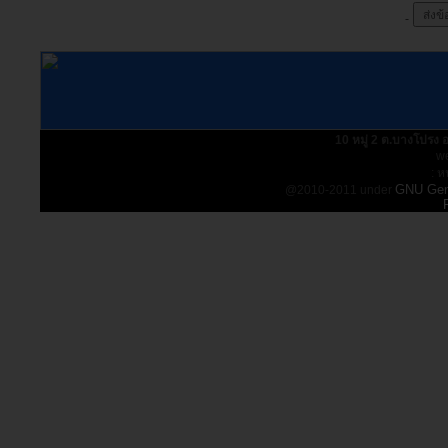
10 หมู่ 2 ต.บางโปรง
w
: ห
GNU Gene
@2010-2011 under