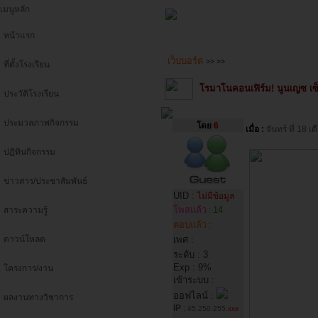
เมนูหลัก
หน้าแรก
เว็บบอร์ด
>>
>>
ที่ตั้งโรงเรียน
โรมาโนคอนเฟิร์ม! นูนเญซ เซ็
ประวัติโรงเรียน
ประมวลภาพกิจกรรม
โดย
6
เมื่อ :
จันทร์ ที่ 18
ปฏิทินกิจกรรม
ข่าวสาร/ประชาสัมพันธ์
UID :
ไม่มีข้อมูล
โพสแล้ว
14
สาระความรู้
:
ตอบแล้ว
:
ดาวน์โหลด
เพศ :
ระดับ : 3
Exp : 9%
โครงการ/งาน
เข้าระบบ :
ออฟไลน์ :
ผลงานทางวิชาการ
IP
:
45.250.255.
xxx