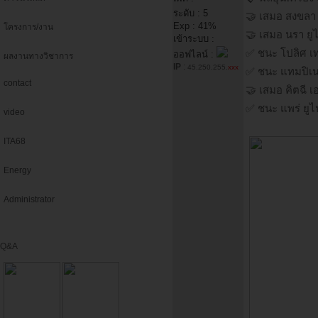
ระดับ : 5
🤝 เสมอ สงขลา 
Exp : 41%
โครงการ/งาน
🤝 เสมอ นรา ยูไ
เข้าระบบ :
✅ ชนะ โปลิศ เ
ออฟไลน์ :
ผลงานทางวิชาการ
IP
:
45.250.255.
xxx
✅ ชนะ แทมปิเน
contact
🤝 เสมอ คิตฉี เ
✅ ชนะ แพร่ ยูไ
video
ITA68
Energy
Administrator
Q&A