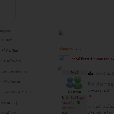
เมนูหลัก
หน้าแรก
เว็บบอร์ด
>>
>>
ที่ตั้งโรงเรียน
กว่างโซ้งตามตีเสมอสงขลาเอฟ
ประวัติโรงเรียน
ประมวลภาพกิจกรรม
โดย
3
เมื่อ :
จันทร์ ที่ 18
ปฏิทินกิจกรรม
สิงห์ เชียงราย 
สงขลา เอฟซี 1-
ข่าวสาร/ประชาสัมพันธ์
UID :
ไม่มีข้อมูล
โพสแล้ว
45
สาระความรู้
:
กองหน้าคนใหม่ชาว
ตอบแล้ว
:
📋 ผลอุ่นเครื่อง
ดาวน์โหลด
เพศ :