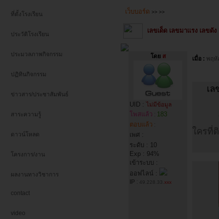
เว็บบอร์ด
>>
>>
ที่ตั้งโรงเรียน
เลขเด็ด เลขมาเเรง เลขดัง 
ประวัติโรงเรียน
ประมวลภาพกิจกรรม
โดย
ส
เมื่อ :
พฤหั
ปฏิทินกิจกรรม
เล
ข่าวสาร/ประชาสัมพันธ์
UID :
ไม่มีข้อมูล
โพสแล้ว
183
สาระความรู้
:
ตอบแล้ว
:
ใครที่
ดาวน์โหลด
เพศ :
ระดับ : 10
Exp : 94%
โครงการ/งาน
เข้าระบบ :
ออฟไลน์ :
ผลงานทางวิชาการ
IP
:
49.228.33.
xxx
contact
video