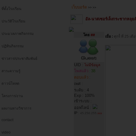
เว็บบอร์ด
>>
>>
ที่ตั้งโรงเรียน
อัล-นาสเซอร์เล็งกระชากหลุยส
ประวัติโรงเรียน
ประมวลภาพกิจกรรม
โดย
สส
เมื่อ :
ศุกร์์ ที่ 25
ปฏิทินกิจกรรม
ข่าวสาร/ประชาสัมพันธ์
UID :
ไม่มีข้อมูล
โพสแล้ว
38
สาระความรู้
:
ตอบแล้ว
:
ดาวน์โหลด
เพศ :
ระดับ : 4
Exp : 100%
โครงการ/งาน
เข้าระบบ :
ออฟไลน์ :
ผลงานทางวิชาการ
IP
:
45.250.255.
xxx
contact
video