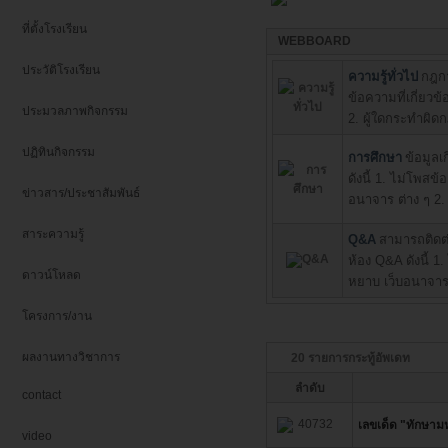
ที่ตั้งโรงเรียน
WEBBOARD
ประวัติโรงเรียน
ความรู้ทั่วไป
กฎกา
ข้อความที่เกี่ยว
ประมวลภาพกิจกรรม
2. ผู้ใดกระทำผิ
ปฏิทินกิจกรรม
การศึกษา
ข้อมูลเ
ดังนี้ 1. ไม่โพสข
ข่าวสาร/ประชาสัมพันธ์
อนาจาร ต่าง ๆ 2
สาระความรู้
Q&A
สามารถติดต
ห้อง Q&A ดังนี้ 1
ดาวน์โหลด
หยาบ เว็บอนาจาร
โครงการ/งาน
ผลงานทางวิชาการ
20 รายการกระทู้อัพเดท
ลำดับ
contact
40732
เลขเด็ด "ทักษาม
video