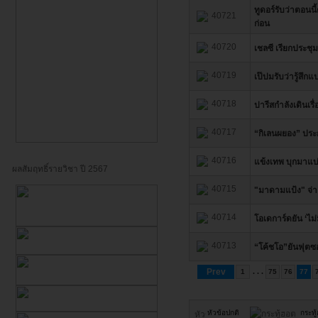
ทูดอร์รับว่าตอนน
40721
ก่อน
40720
เชลซี เรียกประชุม
40719
เป๊ปมรับว่ารู้สึ
40718
ปารีสกำลังเดินเรื่
40717
“กิเลนผยอง” ประกา
40716
แข้งเทพ บุกมาแบ่
ผลสัมฤทธิ์รายวิชา ปี 2567
40715
"มาดามแป้ง" จ่า
40714
โอเดการ์ดยัน ‘ไม่
40713
“โค้ชโอ”ยันฟุตซ
Prev
. . .
1
75
76
77
หัวข้อปกติ
กระทู