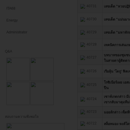
40731
เลขเด็ด "หวยปฏิท
ITA68
40730
เลขเด็ด "แม่นมาก
Energy
Administrator
40729
เลขเด็ด "มหาทักษ
40728
เทคนิคการเล่นเกม
Q&A
บทบาทของชุมชนอ
40727
ในสายตาผู้ติดตา
40726
เรือลุ้น 'โดกู' ฟิตเ
โรซิเนียร์เผย เอ
40725
ปืน
เซาท์เกตกล่าว มีเ
40724
เขากลับมาคุมทีมอ
40723
มอยส์กล่าว เซ็ต
สอบถามความพึงพอใจ
40722
สล็อทมอง หงส์โดน