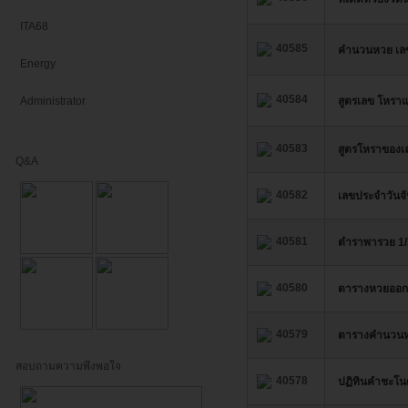
ITA68
40585
คํานวนหวย เล
Energy
40584
Administrator
สูตรเลข โหราแ
40583
สูตรโหราของเ
Q&A
40582
เลขประจำวันจัน
40581
ตำราพารวย 1/
40580
ตารางหวยออกป
40579
ตารางคำนวนหว
สอบถามความพึงพอใจ
40578
ปฏิทินคำชะโน