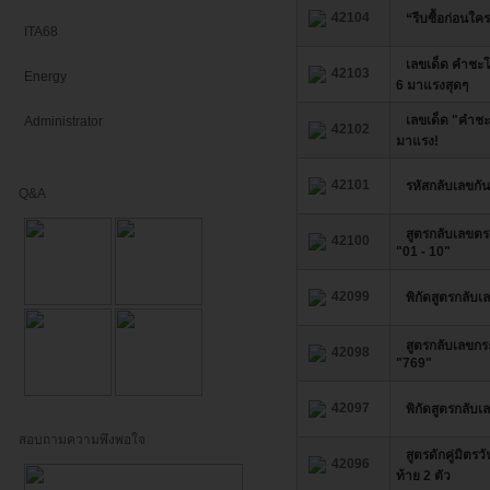
42104
“รีบซื้อก่อนใ
ITA68
เลขเด็ด คำชะโน
42103
Energy
6 มาแรงสุดๆ
เลขเด็ด "คำชะ
Administrator
42102
มาแรง!
42101
รหัสกลับเลขกันเ
Q&A
สูตรกลับเลขตรง
42100
"01 - 10"
42099
พิกัดสูตรกลับเ
สูตรกลับเลขกร
42098
"769"
42097
พิกัดสูตรกลับเ
สอบถามความพึงพอใจ
สูตรดักคู่มิตรว
42096
ท้าย 2 ตัว