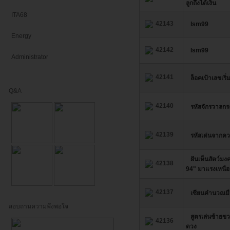
ลูกถึงได้เงิน
ITA68
42143
lsm99
Energy
42142
lsm99
Administrator
42141
ล็อคเป้าเลขเริ
Q&A
42140
รหัสจักรวาลกร
42139
รหัสเด่นจากควา
ฝันเห็นสัตว์มง
42138
94" มาแรงเหนือ
42137
เซียนคำนวณมือ
สอบถามความพึงพอใจ
สูตรเล่นซ้ายขวา
42136
ดวง