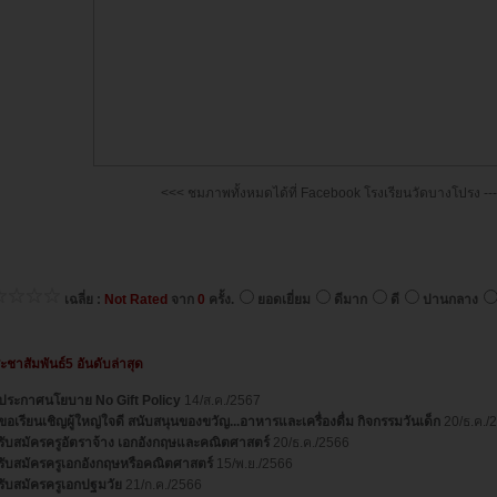
<<< ชมภาพทั้งหมดได้ที่ Facebook โรงเรียนวัดบางโปรง --
เฉลี่ย :
Not Rated
จาก
0
ครั้ง.
ยอดเยี่ยม
ดีมาก
ดี
ปานกลาง
ะชาสัมพันธ์5 อันดับล่าสุด
ประกาศนโยบาย No Gift Policy
14/ส.ค./2567
ขอเรียนเชิญผู้ใหญ่ใจดี สนับสนุนของขวัญ...อาหารและเครื่องดื่ม กิจกรรมวันเด็ก
20/ธ.ค./
รับสมัครครูอัตราจ้าง เอกอังกฤษและคณิตศาสตร์
20/ธ.ค./2566
รับสมัครครูเอกอังกฤษหรือคณิตศาสตร์
15/พ.ย./2566
รับสมัครครูเอกปฐมวัย
21/ก.ค./2566