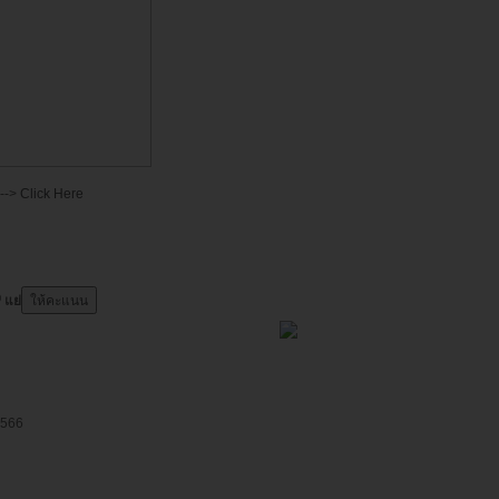
--->
Click Here
แย่
2566