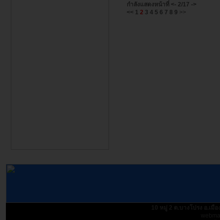
กำลังแสดงหน้าที่
<-
2/17
->
<<
1
2
3
4
5
6
7
8
9
>>
10 หมู่ 2 ต.บางโปรง อ.เม
webmas